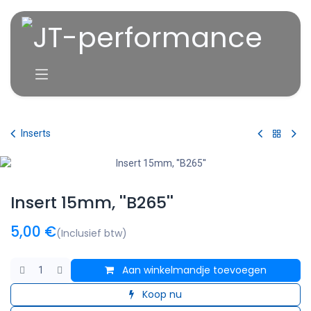
Overslaan naar inhoud
Inserts
Insert 15mm, ''B265''
5,00
€
(Inclusief btw)
Aan winkelmandje toevoegen
Koop nu