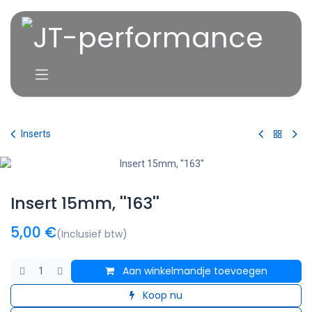
Overslaan naar inhoud
Inserts
Insert 15mm, ''163''
5,00
€
(Inclusief btw)
Aan winkelmandje toevoegen
Koop nu