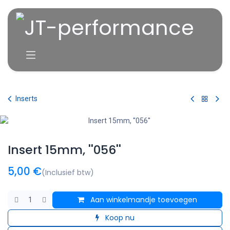
Overslaan naar inhoud
Inserts
Insert 15mm, ''056''
5,00
€
(Inclusief btw)
Aan winkelmandje toevoegen
Koop nu