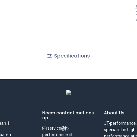
Specifications
Neem contact met ons
About Us
op
aan 1
JT-performance,
service@jt-
specialist in high-
aaren
performance.nl
performance auto