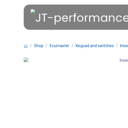
Overslaan naar inhoud
Shop
Ecumaster
Keypad and switches
Inse