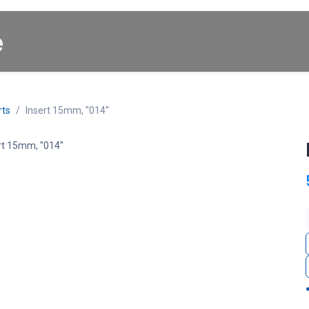
Startpagina
About us
Winkel
Cars for Sale
rts
Insert 15mm, ''014''