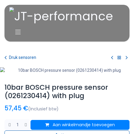
Overslaan naar inhoud
Druk sensoren
10bar BOSCH pressure sensor
(0261230414) with plug
57,45
€
(Inclusief btw)
Aan winkelmandje toevoegen