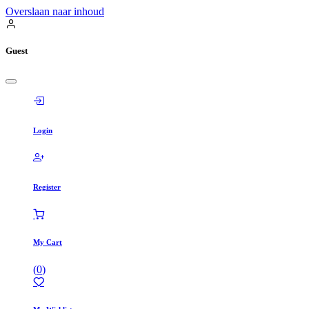
Overslaan naar inhoud
Guest
Login
Register
My Cart
(
0
)