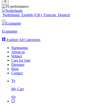
Nederlands
English (UK)
Français
Deutsch
Ecumaster
Explore All Categories
Startpagina
About us
Winkel
Cars for Sale
Diensten
Blog
Contact
My Cart
(
0
)