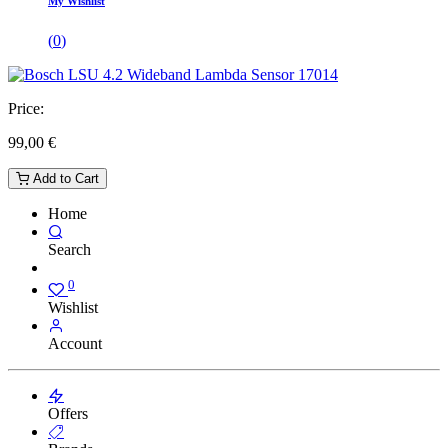
My Wishlist
(
0
)
Price:
99,00
€
Add to Cart
Home
Search
0
Wishlist
Account
Offers