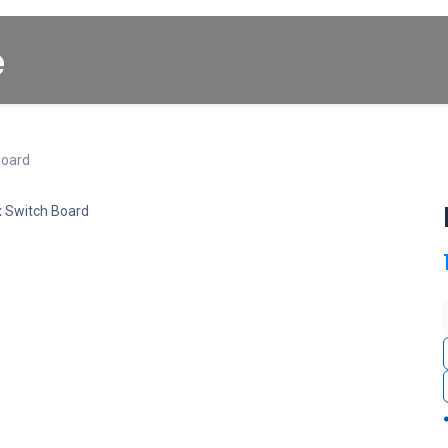
Startpagina
About us
Winkel
Cars for Sale
Board