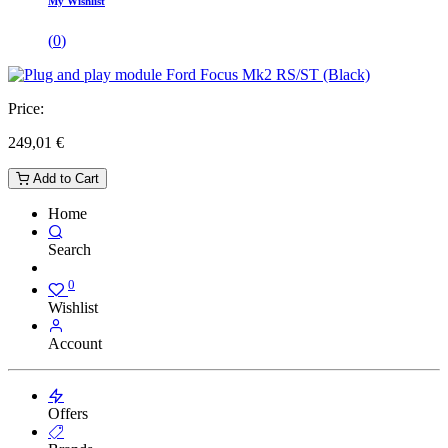
My Wishlist
(
0
)
Price:
249,01
€
Add to Cart
Home
Search
0
Wishlist
Account
Offers