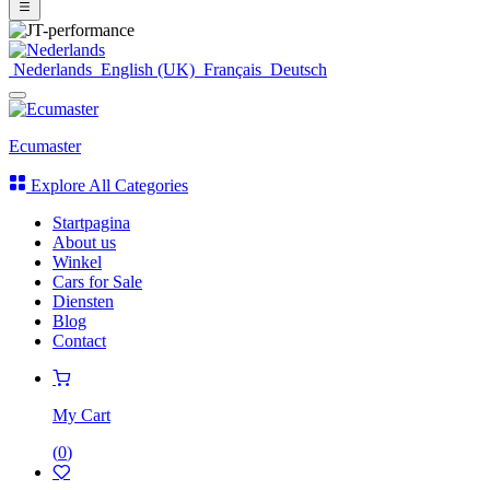
Nederlands
English (UK)
Français
Deutsch
Ecumaster
Explore All Categories
Startpagina
About us
Winkel
Cars for Sale
Diensten
Blog
Contact
My Cart
(
0
)