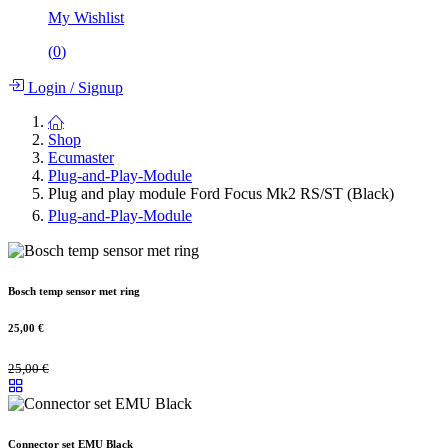
My Wishlist
(
0
)
Login
/
Signup
Shop
Ecumaster
Plug-and-Play-Module
Plug and play module Ford Focus Mk2 RS/ST (Black)
Plug-and-Play-Module
Bosch temp sensor met ring
25,00
€
25,00
€
Connector set EMU Black