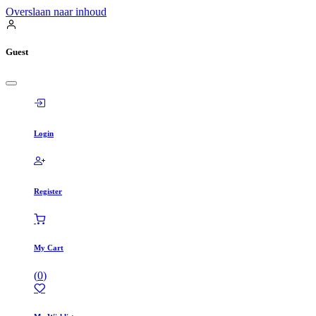
Overslaan naar inhoud
Guest
Login
Register
My Cart
(
0
)