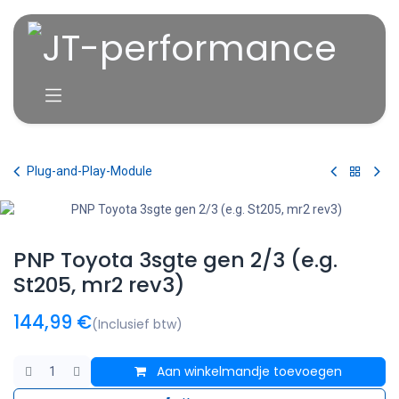
Overslaan naar inhoud
Plug-and-Play-Module
PNP Toyota 3sgte gen 2/3 (e.g.
St205, mr2 rev3)
144,99
€
(Inclusief btw)
Aan winkelmandje toevoegen