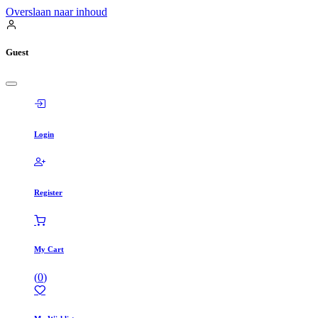
Overslaan naar inhoud
Guest
Login
Register
My Cart
(
0
)