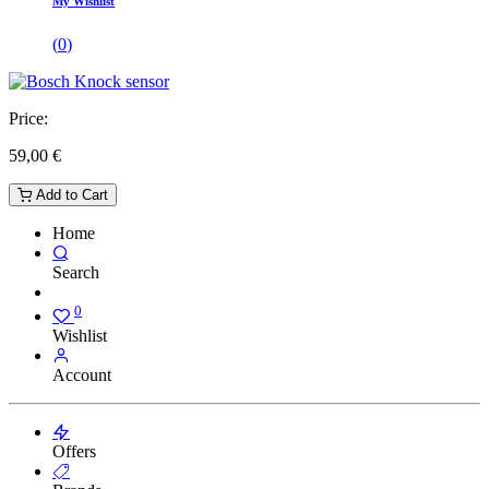
My Wishlist
(
0
)
Price:
59,00
€
Add to Cart
Home
Search
0
Wishlist
Account
Offers