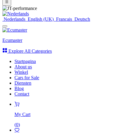
Nederlands
English (UK)
Français
Deutsch
Ecumaster
Explore All Categories
Startpagina
About us
Winkel
Cars for Sale
Diensten
Blog
Contact
My Cart
(
0
)