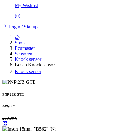
My Wishlist
(
0
)
Login
/
Signup
Shop
Ecumaster
Sensoren
Knock sensor
Bosch Knock sensor
Knock sensor
PNP 2JZ GTE
239,00
€
239,00
€