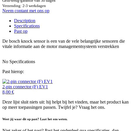
Geld-terug-garantie van 30 dagen
Verzending: 2-3 werkdagen
Neem contant met ons op
Description
Specifications
Past op
De bosch knock sensor is een van de vele belangrijke sensoren die
vitale informatie aan de motor managementsysteem verstrekken
No Specifications
Past hierop:
2-pin connector (F) EV1
8,00
€
Deze lijst sluit niets uit: hij helpt bij het vinden, maar het product kan
op meer toepassingen passen. Twijfel je? Vraag het ons.
Weet jij waar dit op past? Laat het ons weten.
Niet zeker of het past? Past het onderdeel qua specificaties, dan