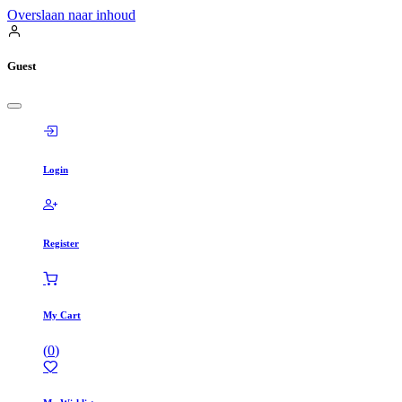
Overslaan naar inhoud
Guest
Login
Register
My Cart
(
0
)