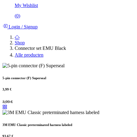
My Wishlist
(
0
)
Login
/
Signup
Shop
Connector set EMU Black
Alle producten
5-pin connector (F) Superseal
3,99
€
3,99
€
3M EMU Classic preterminated harness labeled
93,67
€