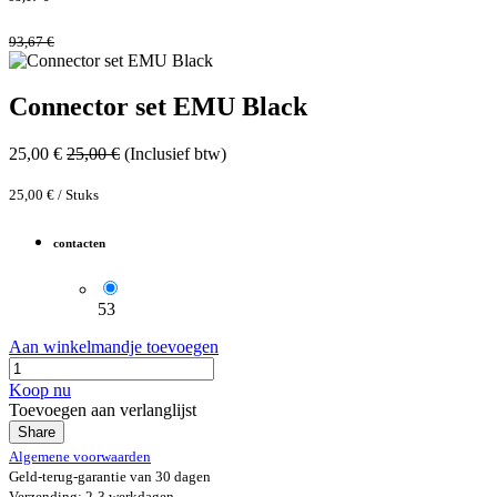
93,67
€
Connector set EMU Black
25,00
€
25,00
€
(Inclusief btw)
25,00
€
/
Stuks
contacten
53
Aan winkelmandje toevoegen
Koop nu
Toevoegen aan verlanglijst
Share
Algemene voorwaarden
Geld-terug-garantie van 30 dagen
Verzending: 2-3 werkdagen