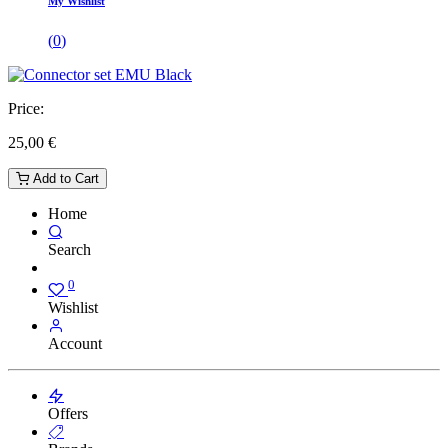
My Wishlist
(
0
)
Price:
25,00
€
Add to Cart
Home
Search
0
Wishlist
Account
Offers