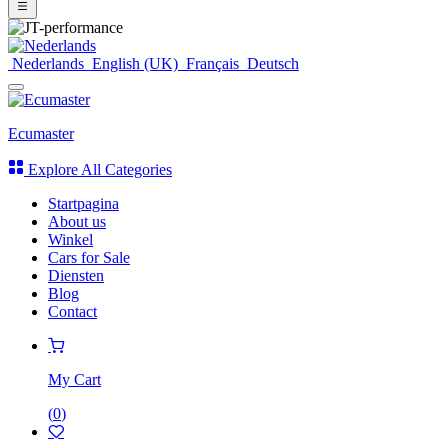
Nederlands
English (UK)
Français
Deutsch
Ecumaster
Explore All Categories
Startpagina
About us
Winkel
Cars for Sale
Diensten
Blog
Contact
My Cart
(
0
)