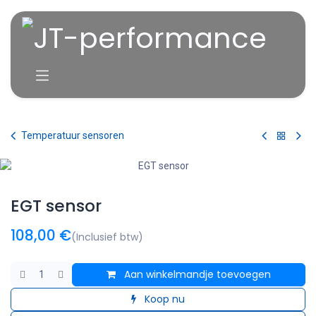
Overslaan naar inhoud
Temperatuur sensoren
EGT sensor
108,00
€
(Inclusief btw)
Aan winkelmandje toevoegen
Koop nu